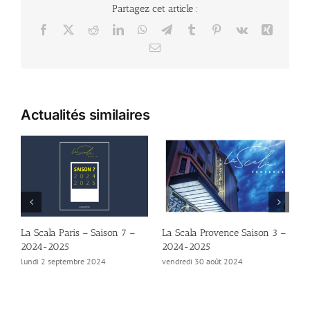
Partagez cet article :
Facebook
X
Reddit
LinkedIn
WhatsApp
Telegram
Tumblr
Pinterest
Vk
Xing
Email
Actualités similaires
»
La Scala Paris – Saison 7 –
La Scala Provence Saison 3 –
L
2024-2025
2024-2025
–
lundi 2 septembre 2024
vendredi 30 août 2024
v