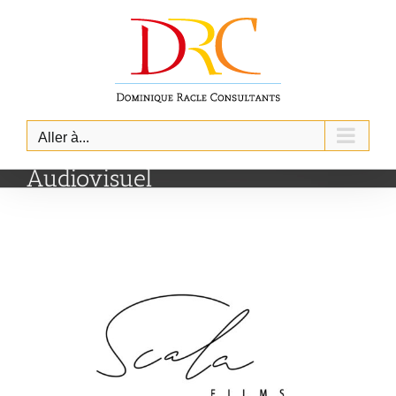
Skip
to
content
Aller à...
Audiovisuel