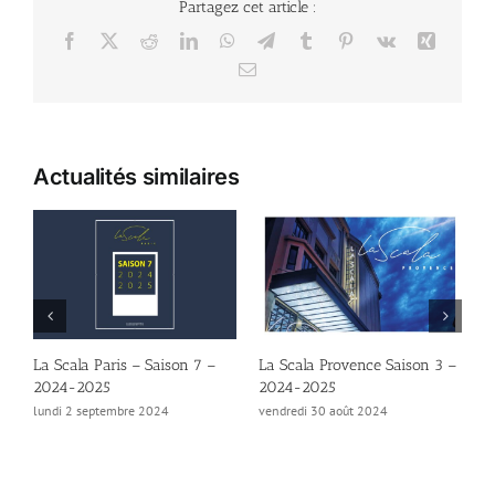
Partagez cet article :
Facebook
X
Reddit
LinkedIn
WhatsApp
Telegram
Tumblr
Pinterest
Vk
Xing
Email
Actualités similaires
La Scala Paris – Saison 7 –
La Scala Provence Saison 3 –
L
2024-2025
2024-2025
–
lundi 2 septembre 2024
vendredi 30 août 2024
v