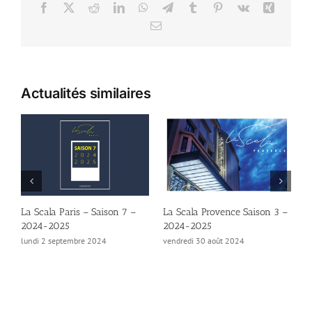
Facebook
X
Reddit
LinkedIn
WhatsApp
Telegram
Tumblr
Pinterest
Vk
Xing
Email
Actualités similaires
La Scala Provence Saison 3 –
La Scala Provence / Avignon
« 
2024-2025
– Festival 2024
Sc
vendredi 30 août 2024
vendredi 30 août 2024
ve