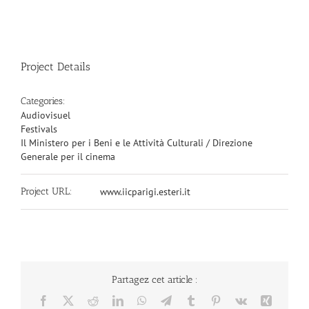
Project Details
Categories:
Audiovisuel
Festivals
Il Ministero per i Beni e le Attività Culturali / Direzione
Generale per il cinema
Project URL:
www.iicparigi.esteri.it
Partagez cet article :
Facebook
X
Reddit
LinkedIn
WhatsApp
Telegram
Tumblr
Pinterest
Vk
Xing