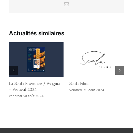
Email
Actualités similaires
La Scala Provence / Avignon
Scala Films
P
– Festival 2024
T
vendredi 30 août 2024
vendredi 30 août 2024
v