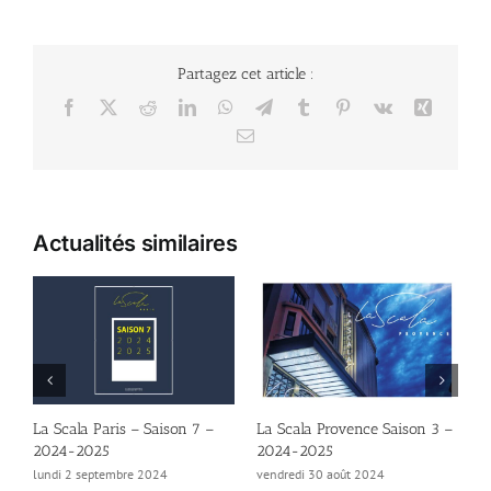
Partagez cet article :
Facebook
X
Reddit
LinkedIn
WhatsApp
Telegram
Tumblr
Pinterest
Vk
Xing
Email
Actualités similaires
La Scala Paris – Saison 7 –
La Scala Provence Saison 3 –
L
2024-2025
2024-2025
–
lundi 2 septembre 2024
vendredi 30 août 2024
v