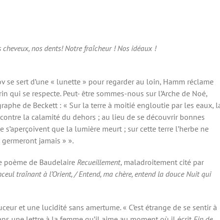
cheveux, nos dents! Notre fraîcheur ! Nos idéaux !
v se sert d’une « lunette » pour regarder au loin, Hamm réclame
rin qui se respecte. Peut- être sommes-nous sur l’Arche de Noé,
he de Beckett : « Sur la terre à moitié engloutie par les eaux, l
ontre la calamité du dehors ; au lieu de se découvrir bonnes
 s’aperçoivent que la lumière meurt ; sur cette terre l’herbe ne
 germeront jamais » ».
bre poème de Baudelaire
Recueillement
, maladroitement cité par
ceul traînant à l’Orient, / Entend, ma chère, entend la douce Nuit qui
uceur et une lucidité sans amertume. « C’est étrange de se sentir à
 dans une lettre à la femme qu’il aime au moment où il écrit
Fin de