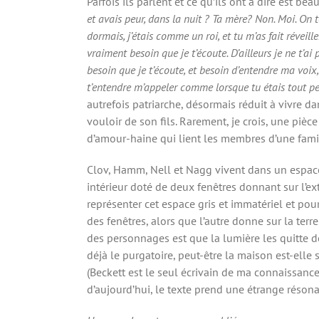
Parfois ils parlent et ce qu’ils ont à dire est beau
et avais peur, dans la nuit ? Ta mère? Non. Moi. On te
dormais, j’étais comme un roi, et tu m’as fait réveill
vraiment besoin que je t’écoute. D’ailleurs je ne t’ai
besoin que je t’écoute, et besoin d’entendre ma voix, 
t’entendre m’appeler comme lorsque tu étais tout petit
autrefois patriarche, désormais réduit à vivre d
vouloir de son fils. Rarement, je crois, une piè
d’amour-haine qui lient les membres d’une famil
Clov, Hamm, Nell et Nagg vivent dans un espace i
intérieur doté de deux fenêtres donnant sur l’ext
représenter cet espace gris et immatériel et pour
des fenêtres, alors que l’autre donne sur la terre
des personnages est que la lumière les quitte dé
déjà le purgatoire, peut-être la maison est-elle
(Beckett est le seul écrivain de ma connaissance 
d’aujourd’hui, le texte prend une étrange réson