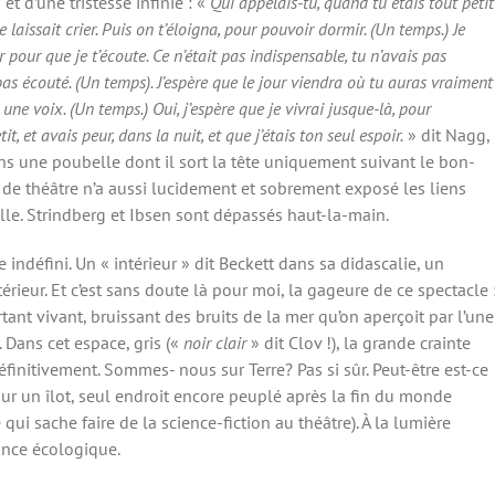
 et d’une tristesse infinie : «
Qui appelais-tu, quand tu étais tout petit
 laissait crier. Puis on t’éloigna, pour pouvoir dormir. (Un temps.) Je
er pour que je t’écoute. Ce n’était pas indispensable, tu n’avais pas
 pas écouté. (Un temps). J’espère que le jour viendra où tu auras vraiment
une voix. (Un temps.) Oui, j’espère que je vivrai jusque-là, pour
, et avais peur, dans la nuit, et que j’étais ton seul espoir.
» dit Nagg,
ans une poubelle dont il sort la tête uniquement suivant le bon-
ce de théâtre n’a aussi lucidement et sobrement exposé les liens
le. Strindberg et Ibsen sont dépassés haut-la-main.
ndéfini. Un « intérieur » dit Beckett dans sa didascalie, un
érieur. Et c’est sans doute là pour moi, la gageure de ce spectacle 
tant vivant, bruissant des bruits de la mer qu’on aperçoit par l’une
. Dans cet espace, gris («
noir clair
» dit Clov !), la grande crainte
finitivement. Sommes- nous sur Terre? Pas si sûr. Peut-être est-ce
 sur un îlot, seul endroit encore peuplé après la fin du monde
qui sache faire de la science-fiction au théâtre). À la lumière
ance écologique.