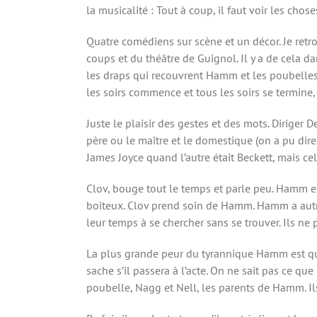
la musicalité : Tout à coup, il faut voir les chos
Quatre comédiens sur scène et un décor. Je retro
coups et du théâtre de Guignol. Il y a de cela d
les draps qui recouvrent Hamm et les poubelles 
les soirs commence et tous les soirs se termine,
Juste le plaisir des gestes et des mots. Diriger D
père ou le maître et le domestique (on a pu dire 
James Joyce quand l’autre était Beckett, mais cela
Clov, bouge tout le temps et parle peu. Hamm est
boiteux. Clov prend soin de Hamm. Hamm a autrefo
leur temps à se chercher sans se trouver. Ils ne 
La plus grande peur du tyrannique Hamm est que 
sache s’il passera à l’acte. On ne sait pas ce q
poubelle, Nagg et Nell, les parents de Hamm. Ils