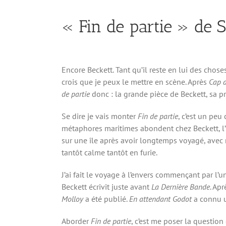
« Fin de partie » de 
Encore Beckett. Tant qu’il reste en lui des chos
crois que je peux le mettre en scène. Après
Cap a
de partie
donc : la grande pièce de Beckett, sa pr
Se dire je vais monter
Fin de partie
, c’est un pe
métaphores maritimes abondent chez Beckett, l’I
sur une île après avoir longtemps voyagé, avec
tantôt calme tantôt en furie.
J’ai fait le voyage à l’envers commençant par l’u
Beckett écrivit juste avant
La Dernière Bande
. Ap
Molloy
a été publié.
En attendant Godot
a connu u
Aborder
Fin de partie
, c’est me poser la question 