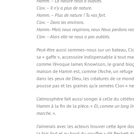
Hamm. – La nature nous a oubliés.
Clov. – Il n’y a plus de nature.
Hamm. – Plus de nature ! Tu vas fort.
Clov. – Dans les environs.
Hamm.- Mais nous respirons, nous Nous perdons nos 
Clov. – Alors elle ne nous a pas oubliés.
Peut-être aussi sommes-nous sur un bateau, Clo
sa « gaffe », accessoire indispensable à tout ma
comme l’évoque James Knowlson, le grand biograp
maison de Hamm est, comme l’Arche, un refuge c
dans les yeux de Dieu, les créatures de ce monde
pousse pas et les graines qu’a semées Clov « ne
L’atmosphère fait aussi songer à celle du célè
Hamm à la fin de la pièce. «
Et, comme un long lin
marche.
».
J’aimerais avec les acteurs trouver cette âpre do
la fois fort et au bord du gouffre » dit Beckett