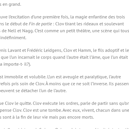
es en grand.
uve l’excitation d’une première fois, la magie enfantine des trois
ans le début de
Fin de partie
: Clov tirant les rideaux et soulevant
de Nell et Nagg. C’est comme un petit théâtre, une scène qui tou
 indéfiniment.
enis Lavant et Frédéric Leidgens, Clov et Hamm, le fils adoptif et le
que l’un incarnait le corps quand l’autre était l’âme, que l’un était
 importe-t- il?).
 immobile et volubile. L’un est aveugle et paralytique, l’autre
is pris soin de Clov. À moins que ce ne soit l’inverse. Ils passen
peuvent se détacher l’un de l’autre.
Clov le quitte. Clov exécute les ordres, parle de partir sans qu’o
ue pense Clov. Clov est une tombe. Avec eux, vivent, chacun dans un
 sont à la fin de leur vie mais pas encore morts.