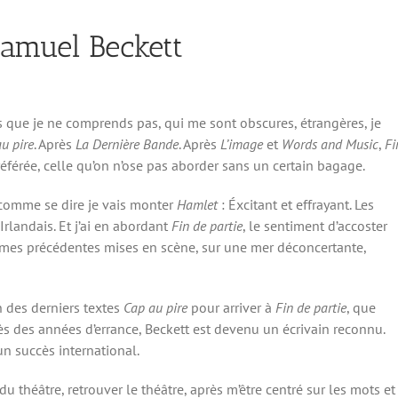
Samuel Beckett
es que je ne comprends pas, qui me sont obscures, étrangères, je
u pire
. Après
La Dernière Bande
. Après
L’image
et
Words and Music
,
Fi
éférée, celle qu’on n’ose pas aborder sans un certain bagage.
u comme se dire je vais monter
Hamlet
: Éxcitant et effrayant. Les
rlandais. Et j’ai en abordant
Fin de partie
, le sentiment d’accoster
 mes précédentes mises en scène, sur une mer déconcertante,
n des derniers textes
Cap au pire
pour arriver à
Fin de partie
, que
rès des années d’errance, Beckett est devenu un écrivain reconnu.
n succès international.
du théâtre, retrouver le théâtre, après m’être centré sur les mots et