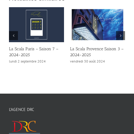
La Scala Paris – Saison 7 –
La Scala Provence Saison 3 –
L
2024-2025
2024-2025
–
lundi 2 septembre 2024
vendredi 30 août 2024
v
L’AGENCE DRC