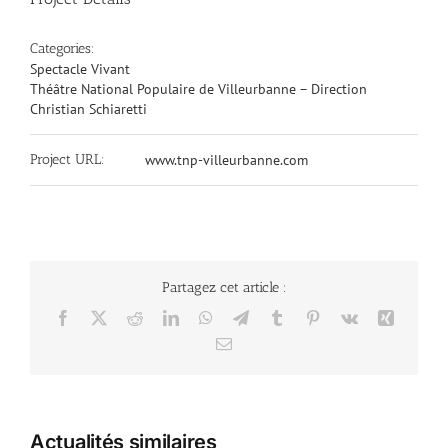
Categories:
Spectacle Vivant
Théâtre National Populaire de Villeurbanne – Direction
Christian Schiaretti
Project URL:
www.tnp-villeurbanne.com
Partagez cet article :
Facebook
X
Reddit
LinkedIn
WhatsApp
Telegram
Tumblr
Pinterest
Vk
Xing
Email
Actualités similaires