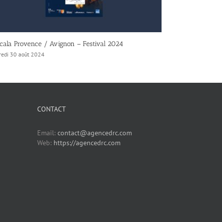
tre 14 – Saison 5 – 2024-2025
ParisOFFestival 
redi 30 août 2024
vendredi 30 août 2
CONTACT
Email:
contact@agencedrc.com
Web:
https://agencedrc.com