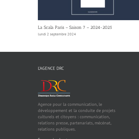
2024
« Le Mage du Kremlin » La Scala Paris
vendredi 30 août 2024
L’AGENCE DRC
Agence pour la communication, le
développement et la conduite de projets
culturels et citoyens : communication,
relations presse, partenariats, mécénat,
relations publiques.