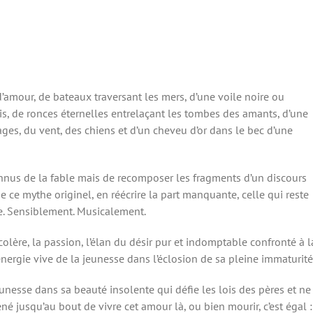
 d’amour, de bateaux traversant les mers, d’une voile noire ou
s, de ronces éternelles entrelaçant les tombes des amants, d’une
vages, du vent, des chiens et d’un cheveu d’or dans le bec d’une
connus de la fable mais de recomposer les fragments d’un discours
e ce mythe originel, en réécrire la part manquante, celle qui reste
te. Sensiblement. Musicalement.
 colère, la passion, l’élan du désir pur et indomptable confronté à l
énergie vive de la jeunesse dans l’éclosion de sa pleine immaturité
 jeunesse dans sa beauté insolente qui défie les lois des pères et ne
né jusqu’au bout de vivre cet amour là, ou bien mourir, c’est égal :