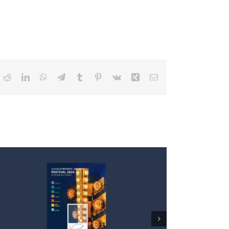
ok
Reddit
LinkedIn
WhatsApp
Telegram
Tumblr
Pinterest
Vk
Xing
Email