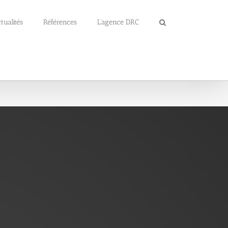
tualités
Références
L’agence DRC