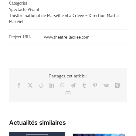
Categories:
Spectacle Vivant
Théâtre national de Marseille «La Criée» – Direction Macha
Makeïeff
Project URL:
www.theatre-lacriee.com
Partagez cet article :
Facebook
X
Reddit
LinkedIn
WhatsApp
Telegram
Tumblr
Pinterest
Vk
Xing
Email
Actualités similaires