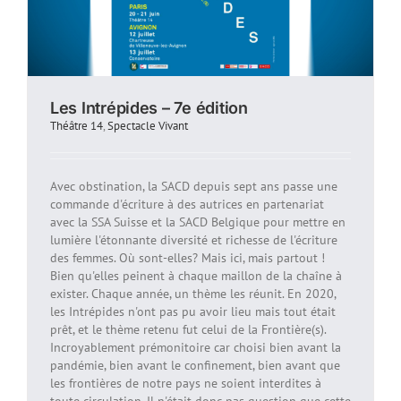
Les Intrépides – 7e édition
Théâtre 14
,
Spectacle Vivant
Avec obstination, la SACD depuis sept ans passe une
commande d'écriture à des autrices en partenariat
avec la SSA Suisse et la SACD Belgique pour mettre en
lumière l'étonnante diversité et richesse de l'écriture
des femmes. Où sont-elles? Mais ici, mais partout !
Bien qu'elles peinent à chaque maillon de la chaîne à
exister. Chaque année, un thème les réunit. En 2020,
les Intrépides n'ont pas pu avoir lieu mais tout était
prêt, et le thème retenu fut celui de la Frontière(s).
Incroyablement prémonitoire car choisi bien avant la
pandémie, bien avant le confinement, bien avant que
les frontières de notre pays ne soient interdites à