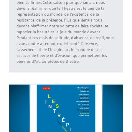
bien l'affirmer. Cette saison plus que jamais, nous
devons réaffirmer que le Théâtre est le lieu de la
représentation du monde, de l'existence, de la
résistance, de la présence. Plus que jamais nous
devons réaffirmer notre volonté de faire société, se
rappeler la beauté et la joie du monde d'avant.
Pendant ces mois de solitude, d'absence, de repli, nous
avons goûté à l'ennui, expérimenté l'absence,
l'assèchement de l'imaginaire, le manque de ces
espaces de liberté et d'évasion que permettent les
oeuvres d'Art, les pièces de théâtre.